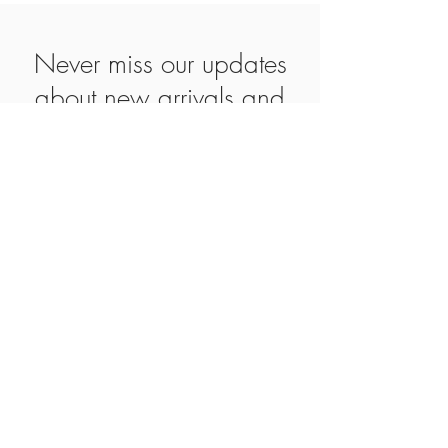
Never miss our updates
about new arrivals and
special offers
Subscribe Now
SHOP
ABOUT
CONTACT
AGB
IMPRESSUM
WIEDERRUFSBELEHRUNG