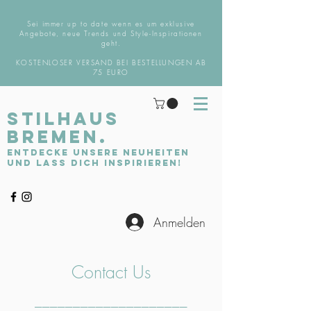
Sei immer up to date wenn es um exklusive
Angebote, neue Trends und Style-Inspirationen
geht.
KOSTENLOSER VERSAND BEI BESTELLUNGEN AB
75 EURO
STILHAUS
BREMEN.
Entdecke unsere Neuheiten
und lass dich inspirieren!
Anmelden
Contact Us
____________________