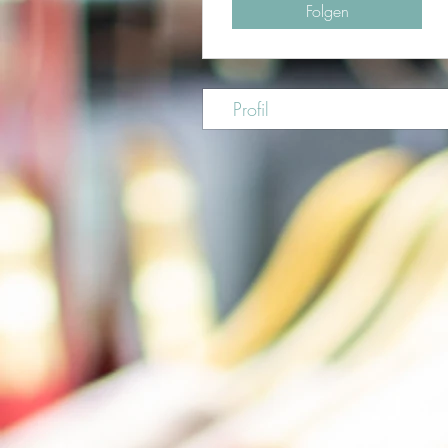
Folgen
Profil