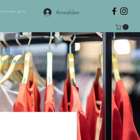
Anmelden
rationen geht.
N.
irieren!