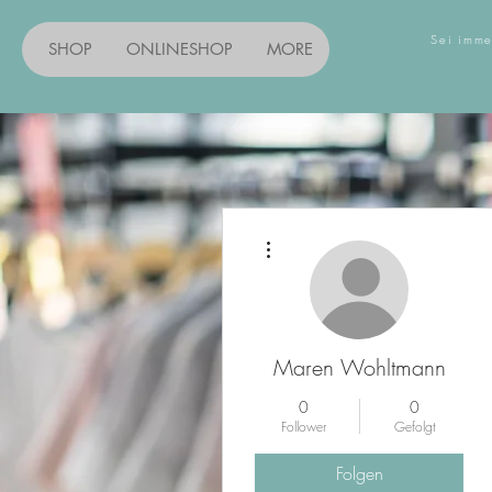
Sei imme
SHOP
ONLINESHOP
MORE
Entdec
Weitere Optionen
Maren Wohltmann
0
0
Follower
Gefolgt
Folgen