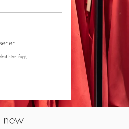
 sehen
lbst hinzufügt,
t new